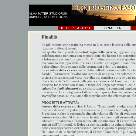
ALMA MATER STUDIORUM
UNIVERSITÀ DI BOLOGNA
Finalità
La più recente storiografia ha messo in luce come la storia delle cit
ricadute in diversi settori.
P
er quello che riguarda la
metodologia della ricerca
, oggi non è p
collaborazione paritetica con metodologie che hanno basi scientifiche
e Informatica e con il progetto
Nu.M.E.
dimostra come nel quadro del
ma come lo sviluppo della ricerca e i risultati conseguibili siano m
e disciplinari delle scienze delle costruzioni e dell’urbanistica.
Le
ricadute della ricerca
nell'ambito dell'educazione e della "società
Fasoli”
. Trasmettere l'evoluzione storica di una città non solamente 
società e le sue tensioni verso lo sviluppo, significa porre le basi per
liberazione dei 5.855 servi della gleba effettuata dal Comune di Bol
possono far toccare con mano le tappe del lungo cammino di cui è nu
culturali e degli educatori
ne risulta sostenuto da contenuti ampiament
più recente. Di conseguenza l'attuazione di queste finalità passano a
scientifica
basati sui risultati delle ricerche storiche effettuate nel
Ce
PROGETTI E ATTIVITÀ:
Settore della ricerca storica
: Il Centro “Gina Fasoli” svolge ricer
tracciate dalla storiografia più attenta e ne promuove la divulgazione
Si realizza inoltre la cartografia digitale relativa alle fasi di svilup
Settore educativo
: Si incentivano le attività inerenti gli strumenti
educatori, finalizzato all'educazione alla cittadinanza. Il Centro “Gi
attivati dall’Università di Bologna che riguardino la cultura digitale
della consapevolezza del passato, siano in grado di progettare il 
Nell’ambito delle finalità previste, il Centro “Gina Fasoli” può svolge
convenzioni o contratti.